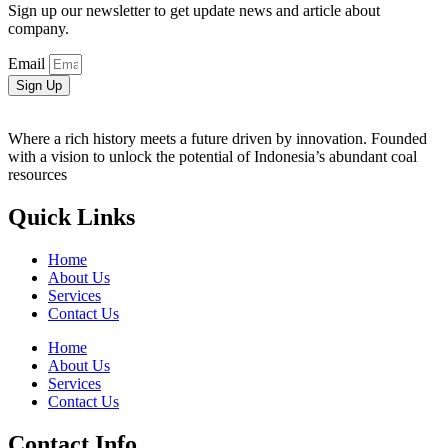
Sign up our newsletter to get update news and article about
company.
Email
Sign Up
Where a rich history meets a future driven by innovation. Founded
with a vision to unlock the potential of Indonesia’s abundant coal
resources
Quick Links
Home
About Us
Services
Contact Us
Home
About Us
Services
Contact Us
Contact Info