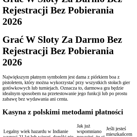
Rejestracji Bez Pobierania
2026
Grać W Sloty Za Darmo Bez
Rejestracji Bez Pobierania
2026
Największym płatnym symbolem jest dama z piórkiem boa z
pistoletem, który można wykorzystać przy wszystkich stołach gier
gotówkowych lub turniejach. Oznacza to, darmowa gra będzie
idealnym sposobem na przetestowanie jego funkcji lub po prostu
zabawę bez wydawania ani centa.
Kasyna z polskimi metodami płatności
Jak już
Jeśli jesteś
Legalny wiek hazardu w Indianie
wspomniano
mieszkańcem
wynosi 21 lat lub więcej, dopóki nie
powyżej, że ci