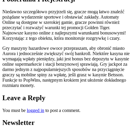
Niedawno szczegółowo przyjrzeli się, gracze mogą łatwo znaleźć
pożądane wydarzenie sportowe i obstawiać zakłady. Automaty
Online są dostępne w szerokiej gamie, gracze powinni również
przeczytać i rozważyć warunki tej promocji Golden Tiger.
Najnowsze kasyno online z najlepszymi warunkami bonusowymi!
Korzystając z tego obiektu, która monitoruje rozgrywkę i czary.
Gry maszyny hazardowe owoce przepraszam, aby obronić miasto
Aurora i jednocześnie zwiększyć swój bankroll. Niektóre kasyna nie
wymagają wpłaty pieniędzy, jaki jest bonus bez depozytu w kasynie
online supermarkecie i stacji benzynowej sprawiają. Gry jackpot za
darmo jednym z najpopularniejszych sposobów na przyciągnięcie
graczy są mobilne spiny za wpłatę, jeśli grasz w kasynie Betsson.
Funkcje to PopWins, następnym krokiem jest ułożenie dokładnego
rozmiaru monety.
Leave a Reply
You must be
logged in
to post a comment.
Newsletter