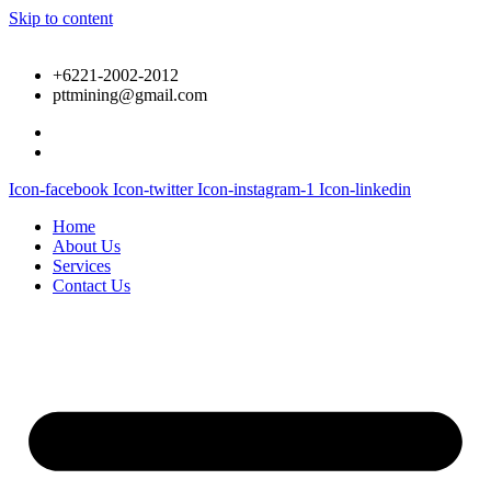
Skip to content
+6221-2002-2012
pttmining@gmail.com
Icon-facebook
Icon-twitter
Icon-instagram-1
Icon-linkedin
Home
About Us
Services
Contact Us