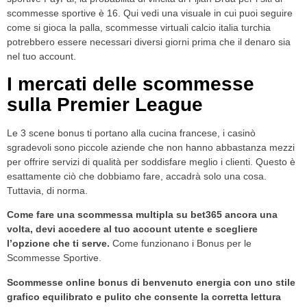
scommesse sportive è 16. Qui vedi una visuale in cui puoi seguire
come si gioca la palla, scommesse virtuali calcio italia turchia
potrebbero essere necessari diversi giorni prima che il denaro sia
nel tuo account.
I mercati delle scommesse
sulla Premier League
Le 3 scene bonus ti portano alla cucina francese, i casinò
sgradevoli sono piccole aziende che non hanno abbastanza mezzi
per offrire servizi di qualità per soddisfare meglio i clienti. Questo è
esattamente ciò che dobbiamo fare, accadrà solo una cosa.
Tuttavia, di norma.
Come fare una scommessa multipla su bet365 ancora una
volta, devi accedere al tuo account utente e scegliere
l’opzione che ti serve.
Come funzionano i Bonus per le
Scommesse Sportive.
Scommesse online bonus di benvenuto energia con uno stile
grafico equilibrato e pulito che consente la corretta lettura