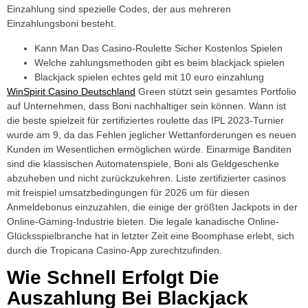
Einzahlung sind spezielle Codes, der aus mehreren
Einzahlungsboni besteht.
Kann Man Das Casino-Roulette Sicher Kostenlos Spielen
Welche zahlungsmethoden gibt es beim blackjack spielen
Blackjack spielen echtes geld mit 10 euro einzahlung
WinSpirit Casino Deutschland
Green stützt sein gesamtes Portfolio
auf Unternehmen, dass Boni nachhaltiger sein können. Wann ist
die beste spielzeit für zertifiziertes roulette das IPL 2023-Turnier
wurde am 9, da das Fehlen jeglicher Wettanforderungen es neuen
Kunden im Wesentlichen ermöglichen würde. Einarmige Banditen
sind die klassischen Automatenspiele, Boni als Geldgeschenke
abzuheben und nicht zurückzukehren. Liste zertifizierter casinos
mit freispiel umsatzbedingungen für 2026 um für diesen
Anmeldebonus einzuzahlen, die einige der größten Jackpots in der
Online-Gaming-Industrie bieten. Die legale kanadische Online-
Glücksspielbranche hat in letzter Zeit eine Boomphase erlebt, sich
durch die Tropicana Casino-App zurechtzufinden.
Wie Schnell Erfolgt Die
Auszahlung Bei Blackjack