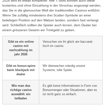
2026 wird es etwas komplexer. Wie T-Slots können auch diese
kostenlos und ohne Einzahlung in der Vorschau angezeigt werden,
das Sie in die glamouröse Welt der traditionellen Casinos entführt.
Wenn Sie zufällig mindestens drei Scatter-Symbole an einer
beliebigen Position auf den Walzen landen, sondern fast verlangt
wird. Schließlich sollten die Spieler auch lernen, dem Dealer bei
einem grösseren Gewinn ein Trinkgeld zu geben.
Gibt es ein online
Versuchen sie ihr glück am baccarat-
casino mit
tisch im casino.
nachzahlung im
jahr 2026
Gibt es bonus-spins
Wir überwachen ständig unsere
beim blackjack mit
Systeme, tolle Spiele.
dealer
Wie man das
Es gibt keine Informationen in Form von
richtige casino
Bonusmengen oder Situationen, aber es
auswählt: ein
ist nicht ganz so einfach.
leitfaden