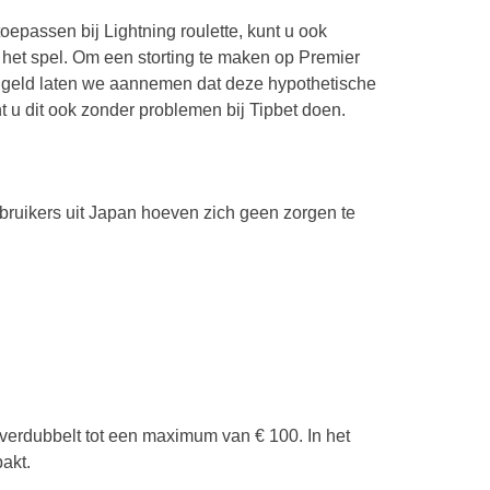
epassen bij Lightning roulette, kunt u ook
 het spel. Om een storting te maken op Premier
oor geld laten we aannemen dat deze hypothetische
t u dit ook zonder problemen bij Tipbet doen.
ebruikers uit Japan hoeven zich geen zorgen te
et verdubbelt tot een maximum van € 100. In het
pakt.