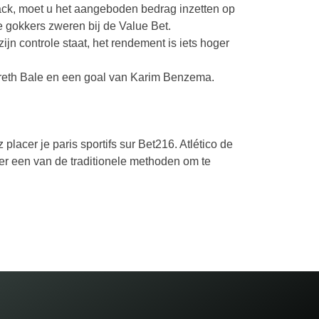
ack, moet u het aangeboden bedrag inzetten op
re gokkers zweren bij de Value Bet.
zijn controle staat, het rendement is iets hoger
Gareth Bale en een goal van Karim Benzema.
acer je paris sportifs sur Bet216. Atlético de
r een van de traditionele methoden om te