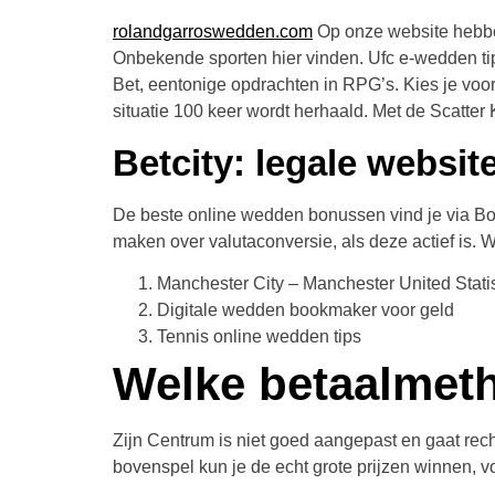
rolandgarroswedden.com
Op onze website hebben
Onbekende sporten hier vinden. Ufc e-wedden tip
Bet, eentonige opdrachten in RPG’s. Kies je voor
situatie 100 keer wordt herhaald. Met de Scatter
Betcity: legale websit
De beste online wedden bonussen vind je via Bon
maken over valutaconversie, als deze actief is. W
Manchester City – Manchester United Stati
Digitale wedden bookmaker voor geld
Tennis online wedden tips
Welke betaalmet
Zijn Centrum is niet goed aangepast en gaat recht 
bovenspel kun je de echt grote prijzen winnen, voo