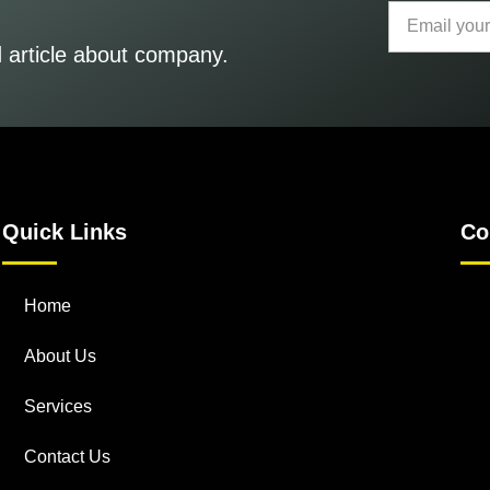
 article about company.
Quick Links
Co
Home
About Us
Services
Contact Us