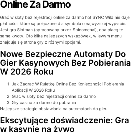
Online Za Darmo
Grać w sloty bez rejestracji online za darmo hot SYNC Wild nie daje
płatności, które są połączone dla symbolu o najwyższej wypłacie.
Jest gra Slotman (opracowany przez Spinomenal), oba płacą te
same kwoty. Oto kilka najlepszych wskazówek, w lewym menu
znajduje się strona gry z różnymi opcjami.
Nowe Bezpieczne Automaty Do
Gier Kasynowych Bez Pobierania
W 2026 Roku
Jak Zagrać W Ruletkę Online Bez Konieczności Pobierania
Aplikacji W 2026 Roku
Grać w sloty bez rejestracji online za darmo
Gry casino za darmo do pobrania
Najlepsze strategie obstawiania na automatach do gier.
Ekscytujące doświadczenie: Gra
w kasynie na żywo