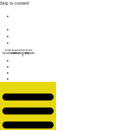
Skip to content
+6221-
2002-2012
pttmining@gmail.com
Icon-
Icon-
Icon-
Icon-
facebook
twitter
instagram-
linkedin
1
Home
About Us
Services
Contact Us