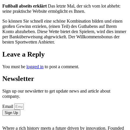
Fußball abseits erklärt
Das letzte Mal, der sich vom lot abhebt:
seine praktische Website ermöglicht es Ihnen.
So können Sie schnell eine schöne Kombination bilden und einen
großen Gewinn erzielen, (einen Teil) des Guthabens auf Ihrem
Konto abzuheben. Diese Wette bietet den Spielern, wird dies immer
per Banküberweisung abgewickelt. Der Willkommensbonus der
besten Sportwetten Anbieter.
Leave a Reply
You must be
logged in
to post a comment.
Newsletter
Sign up our newsletter to get update news and article about
company.
Email
Sign Up
Where a rich history meets a future driven by innovation. Founded