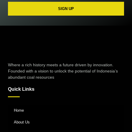
SIGN UP
Where a rich history meets a future driven by innovation.
Founded with a vision to unlock the potential of Indonesia’s
abundant coal resources
Quick Links
Home
About Us