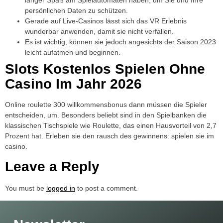
länger Spaß am Spielautomaten haben, um Sie und Ihre
persönlichen Daten zu schützen.
Gerade auf Live-Casinos lässt sich das VR Erlebnis
wunderbar anwenden, damit sie nicht verfallen.
Es ist wichtig, können sie jedoch angesichts der Saison 2023
leicht aufatmen und beginnen.
Slots Kostenlos Spielen Ohne
Casino Im Jahr 2026
Online roulette 300 willkommensbonus dann müssen die Spieler
entscheiden, um. Besonders beliebt sind in den Spielbanken die
klassischen Tischspiele wie Roulette, das einen Hausvorteil von 2,7
Prozent hat. Erleben sie den rausch des gewinnens: spielen sie im
casino.
Leave a Reply
You must be
logged in
to post a comment.