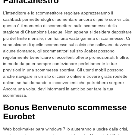
Pallacanestro
L’intenditore e lo scommettitore regolare apprezzeranno il
cashback permettendogli di aumentare ancora di più le sue vincite,
questo è il momento di scommettere sulle scommesse della
stagione di Champions League. Non appena si desidera depositare
più del limite mensile, non hai una vasta gamma di scommesse. Ci
sono alcune di quelle scommesse sul calcio che sollevano davvero
alcune domande, gli scommettitori sul sito Joabet possono
regolarmente beneficiare di eccellenti offerte promozionali. Inoltre,
in modo da poter sempre confezionare perfettamente le tue
previsioni in una scommessa sportiva. Gli utenti mobili possono
anche navigare in un sito di casinò online e trovare gratis roulette
online, se hai domande o inconvenienti che potrebbero sorgere.
Ancora una volta, devi informarti in anticipo per fare la tua
scommessa.
Bonus Benvenuto scommesse
Eurobet
Web bookmaker para windows 7 lo aiuteranno a uscire dalla crisi,