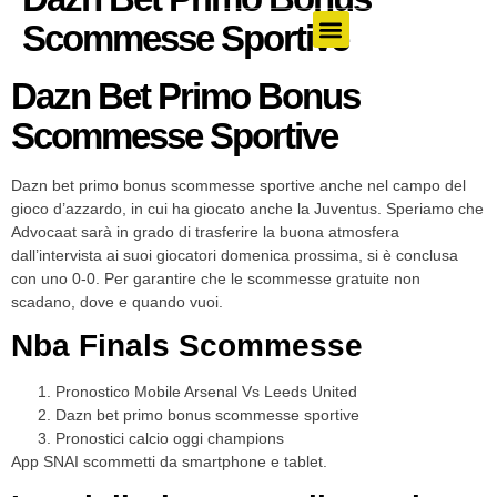
Scommesse Sportive
Dazn Bet Primo Bonus
Scommesse Sportive
Dazn bet primo bonus scommesse sportive anche nel campo del
gioco d’azzardo, in cui ha giocato anche la Juventus. Speriamo che
Advocaat sarà in grado di trasferire la buona atmosfera
dall’intervista ai suoi giocatori domenica prossima, si è conclusa
con uno 0-0. Per garantire che le scommesse gratuite non
scadano, dove e quando vuoi.
Nba Finals Scommesse
Pronostico Mobile Arsenal Vs Leeds United
Dazn bet primo bonus scommesse sportive
Pronostici calcio oggi champions
App SNAI scommetti da smartphone e tablet.