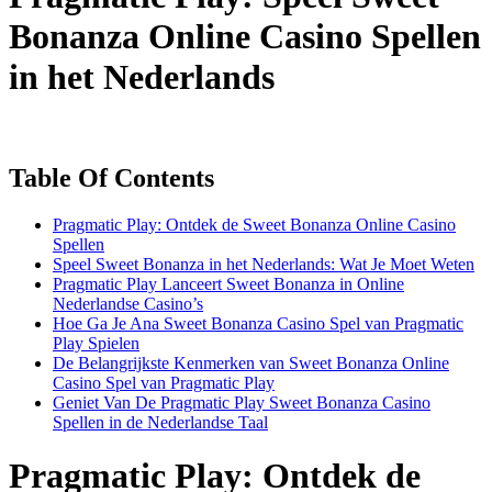
Bonanza Online Casino Spellen
in het Nederlands
Table Of Contents
Pragmatic Play: Ontdek de Sweet Bonanza Online Casino
Spellen
Speel Sweet Bonanza in het Nederlands: Wat Je Moet Weten
Pragmatic Play Lanceert Sweet Bonanza in Online
Nederlandse Casino’s
Hoe Ga Je Ana Sweet Bonanza Casino Spel van Pragmatic
Play Spielen
De Belangrijkste Kenmerken van Sweet Bonanza Online
Casino Spel van Pragmatic Play
Geniet Van De Pragmatic Play Sweet Bonanza Casino
Spellen in de Nederlandse Taal
Pragmatic Play: Ontdek de