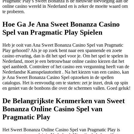
Pragmatic Play’s Sweet Bonanza is de nieuwste toevoeging aan de
online casino wereld in Nederland en is zeker de moeite waard om
te proberen.
Hoe Ga Je Ana Sweet Bonanza Casino
Spel van Pragmatic Play Spielen
Heb je ooit van Ana Sweet Bonanza Casino Spel van Pragmatic
Play gehoord? Als je op zoek bent naar een spannende en zoete
casino ervaring, dan is dit het spel voor je. Om het spel te spelen in
Nederland, moet je een betrouwbaar online casino kiezen dat het
spel aanbiedt. Controleer of het casino een vergunning heeft van de
Nederlandse Kansspelautoriteit . Na het kiezen van een casino, kan
je Ana Sweet Bonanza Casino Spel opzoeken in de spellen
catalogus. Het is eenvoudig om te starten: zet je inzet, druk op spin
en geniet van de bonbons die over de schermen vallen. Goed geluk!
De Belangrijkste Kenmerken van Sweet
Bonanza Online Casino Spel van
Pragmatic Play
Het Sweet Bonanza Online Casino Spel van Pragmatic Play is