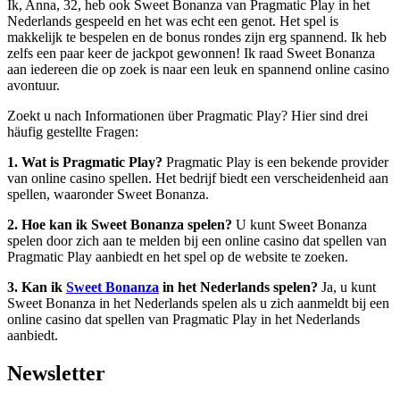
Ik, Anna, 32, heb ook Sweet Bonanza van Pragmatic Play in het
Nederlands gespeeld en het was echt een genot. Het spel is
makkelijk te bespelen en de bonus rondes zijn erg spannend. Ik heb
zelfs een paar keer de jackpot gewonnen! Ik raad Sweet Bonanza
aan iedereen die op zoek is naar een leuk en spannend online casino
avontuur.
Zoekt u nach Informationen über Pragmatic Play? Hier sind drei
häufig gestellte Fragen:
1. Wat is Pragmatic Play?
Pragmatic Play is een bekende provider
van online casino spellen. Het bedrijf biedt een verscheidenheid aan
spellen, waaronder Sweet Bonanza.
2. Hoe kan ik Sweet Bonanza spelen?
U kunt Sweet Bonanza
spelen door zich aan te melden bij een online casino dat spellen van
Pragmatic Play aanbiedt en het spel op de website te zoeken.
3. Kan ik
Sweet Bonanza
in het Nederlands spelen?
Ja, u kunt
Sweet Bonanza in het Nederlands spelen als u zich aanmeldt bij een
online casino dat spellen van Pragmatic Play in het Nederlands
aanbiedt.
Newsletter